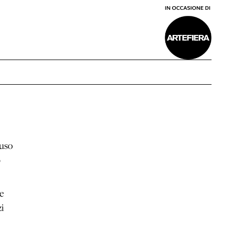
fuso
o
le
zi