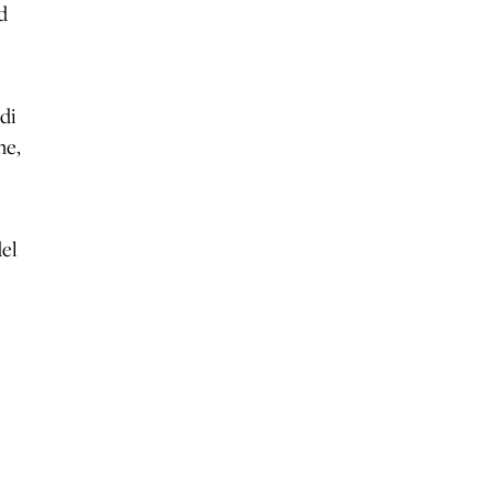
d
 di
ne,
el