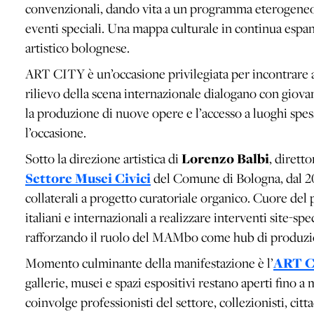
convenzionali, dando vita a un programma eterogeneo 
eventi speciali. Una mappa culturale in continua espans
artistico bolognese.
ART CITY è un’occasione privilegiata per incontrare art
rilievo della scena internazionale dialogano con giova
la produzione di nuove opere e l’accesso a luoghi spes
l’occasione.
Sotto la direzione artistica di
Lorenzo Balbi
, dirett
Settore Musei Civici
del Comune di Bologna, dal 2
collaterali a progetto curatoriale organico. Cuore del 
italiani e internazionali a realizzare interventi site-spe
rafforzando il ruolo del MAMbo come hub di produzion
Momento culminante della manifestazione è l’
ART C
gallerie, musei e spazi espositivi restano aperti fino a
coinvolge professionisti del settore, collezionisti, citt