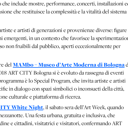
che include mostre, performance, concerti, installazioni e
ione che restituisce la complessità e la vitalità del sistema
iste e artisti di generazioni e provenienze diverse: figure
ni emergenti, in un contesto che favorisce la sperimentazio
so non fruibili dal pubblico, aperti eccezionalmente per
ore del
MAMbo – Museo d’Arte Moderna di Bologna
d
018 ART CITY Bologna si è evoluto da rassegna di eventi
programma è lo Special Program, che invita artiste e artisti
cific in dialogo con spazi simbolici o inconsueti della città,
e culturale e piattaforma di ricerca.
ITY White Night
, il sabato sera dell’Art Week, quando
 mezzanotte. Una festa urbana, gratuita e inclusiva, che
adine e cittadini, visitatrici e visitatori, confermando ART