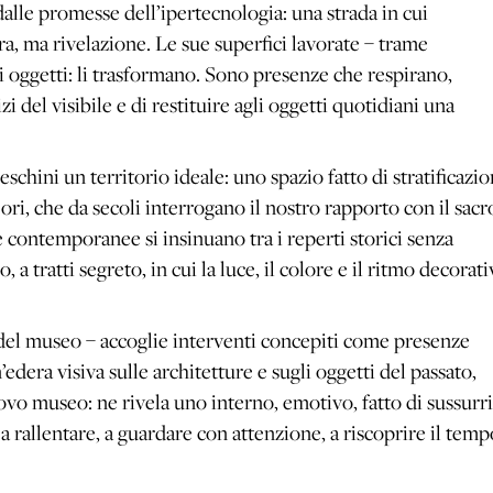
alle promesse dell’ipertecnologia: una strada in cui
, ma rivelazione. Le sue superfici lavorate – trame
i oggetti: li trasformano. Sono presenze che respirano,
zi del visibile e di restituire agli oggetti quotidiani una
hini un territorio ideale: uno spazio fatto di stratificazio
ri, che da secoli interrogano il nostro rapporto con il sacro
e contemporanee si insinuano tra i reperti storici senza
 tratti segreto, in cui la luce, il colore e il ritmo decorat
i del museo – accoglie interventi concepiti come presenze
dera visiva sulle architetture e sugli oggetti del passato,
ovo museo: ne rivela uno interno, emotivo, fatto di sussurri
 a rallentare, a guardare con attenzione, a riscoprire il temp