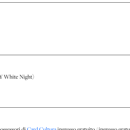
TY White Night)
possessori di
Card Cultura
ingresso gratuito / ingresso gratu