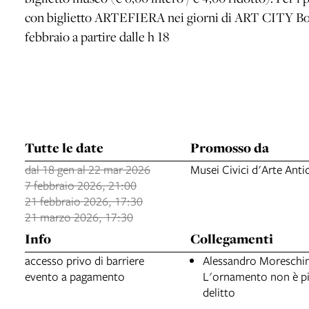
con biglietto ARTEFIERA nei giorni di ART CITY Bolog
febbraio a partire dalle h 18
Tutte le date
Promosso da
dal 18 gen al 22 mar 2026
Musei Civici d'Arte Anti
7 febbraio 2026, 21:00
21 febbraio 2026, 17:30
21 marzo 2026, 17:30
Info
Collegamenti
accesso privo di barriere
Alessandro Moreschin
evento a pagamento
L'ornamento non è p
delitto