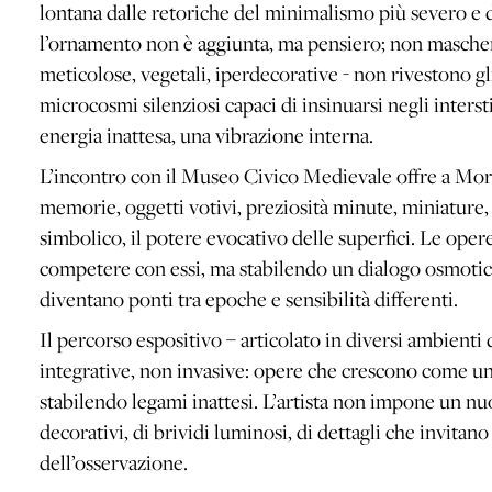
lontana dalle retoriche del minimalismo più severo e d
l’ornamento non è aggiunta, ma pensiero; non maschera
meticolose, vegetali, iperdecorative - non rivestono gl
microcosmi silenziosi capaci di insinuarsi negli intersti
energia inattesa, una vibrazione interna.
L’incontro con il Museo Civico Medievale offre a Moresc
memorie, oggetti votivi, preziosità minute, miniature, o
simbolico, il potere evocativo delle superfici. Le oper
competere con essi, ma stabilendo un dialogo osmotico, a
diventano ponti tra epoche e sensibilità differenti.
Il percorso espositivo – articolato in diversi ambient
integrative, non invasive: opere che crescono come un’e
stabilendo legami inattesi. L’artista non impone un nu
decorativi, di brividi luminosi, di dettagli che invitano
dell’osservazione.