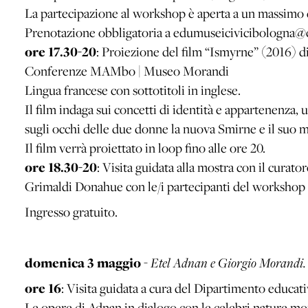
La partecipazione al workshop è aperta a un massimo d
Prenotazione obbligatoria a edumuseicivicibologna@c
ore 17.30-20
: Proiezione del film “Ismyrne” (2016) di
Conferenze MAMbo | Museo Morandi
Lingua francese con sottotitoli in inglese.
Il film indaga sui concetti di identità e appartenenza,
sugli occhi delle due donne la nuova Smirne e il suo ma
Il film verrà proiettato in loop fino alle ore 20.
ore 18.30-20
: Visita guidata alla mostra con il curat
Grimaldi Donahue con le/i partecipanti del workshop 
Ingresso gratuito.
domenica 3 maggio
-
Etel Adnan e Giorgio Morandi. 
ore 16
: Visita guidata a cura del Dipartimento edu
Le opere di Adnan in dialogo con le celebri nature mo