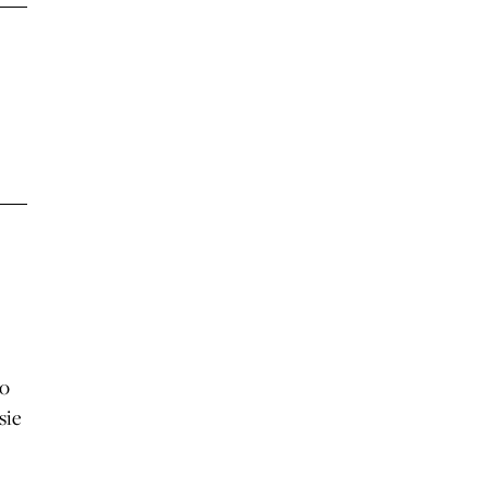
no
sie