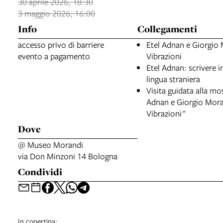
30 aprile 2026, 18:30
3 maggio 2026, 16:00
Info
Collegamenti
accesso privo di barriere
Etel Adnan e Giorgio
evento a pagamento
Vibrazioni
Etel Adnan: scrivere i
lingua straniera
Visita guidata alla mo
Adnan e Giorgio Mora
Vibrazioni"
Dove
@ Museo Morandi
via Don Minzoni 14 Bologna
Condividi
In copertina: