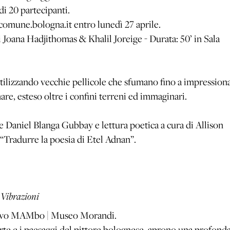
i 20 partecipanti.
omune.bologna.it entro lunedì 27 aprile.
 Joana Hadjithomas & Khalil Joreige - Durata: 50’ in Sala
 utilizzando vecchie pellicole che sfumano fino a impression
re, esteso oltre i confini terreni ed immaginari.
ore Daniel Blanga Gubbay e lettura poetica a cura di Allison
“Tradurre la poesia di Etel Adnan”.
Vibrazioni
cativo MAMbo | Museo Morandi.
rte e i paesaggi del pittore bolognese, aprono una profond