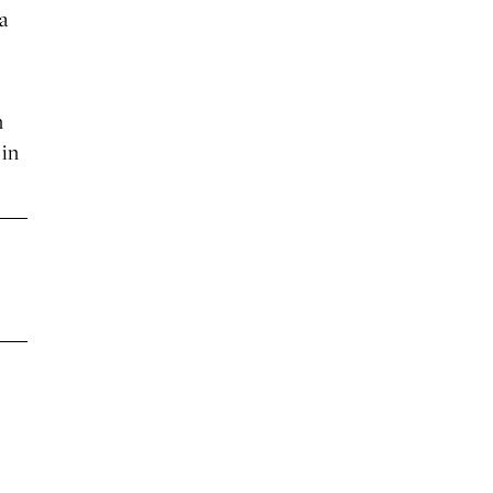
a
n
 in