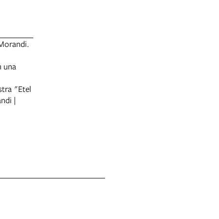
 Morandi.
n una
stra "Etel
ndi |