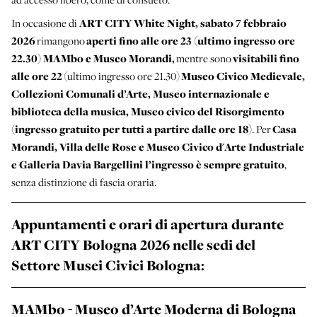
In occasione di
ART CITY White Night, sabato 7 febbraio
2026
rimangono
aperti fino alle ore 23 (ultimo ingresso ore
22.30) MAMbo e Museo Morandi,
mentre sono
visitabili fino
alle ore 22
(ultimo ingresso ore 21.30)
Museo Civico Medievale,
Collezioni Comunali d’Arte, Museo internazionale e
biblioteca della musica, Museo civico del Risorgimento
(ingresso gratuito per tutti a partire dalle ore 18)
. Per
Casa
Morandi, Villa delle Rose e Museo Civico d'Arte Industriale
e Galleria Davia Bargellini l’ingresso è sempre gratuito
,
senza distinzione di fascia oraria.
Appuntamenti e orari di apertura durante
ART CITY Bologna 2026 nelle sedi del
Settore Musei Civici Bologna:
MAMbo - Museo d’Arte Moderna di Bologna