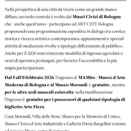
Nella prospettiva di una città da vivere come un grande museo
diffuso, un ruolo centrale è svolto dai
Musei Civici di Bologna
che - anche quest’anno - partecipano ad ART CITY Bologna
proponendo una programmazione espositiva in dialogo tra cornice
storica e ricerca artistica contemporanea, appuntamenti e speciali
attività di mediazione rivolte a tipologie differenziate di pubblico.
Anche per il 2026 sono rinnovate modalità di ingresso agevolate e
orari di apertura prolungati, per favorire l’accessibilità e la più
ampia partecipazione.
Dal 5 all’8 febbraio 2026
l'ingresso al
MAMbo - Museo d'Arte
Moderna di Bologna e al Museo Morandi
è
gratuito
, mentre
per le altre sedi museali coinvolte
nella manifestazione
l’ingresso è
gratuito per i possessori di qualsiasi tipologia di
biglietto Arte Fiera
.
Casa Morandi, Villa delle Rose, Museo per la Memoria di Ustica,
Museo Civico d'Arte Industriale e Galleria Davia Bargellini restano
ad accesso libero, come di consueto.